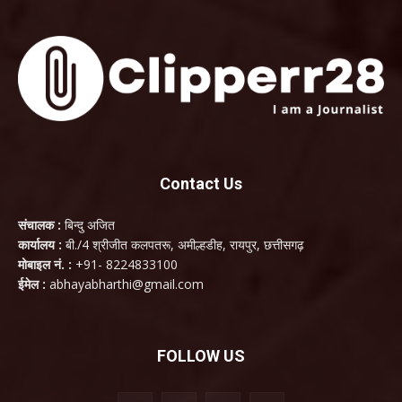
Contact Us
संचालक :
बिन्दु अजित
कार्यालय :
बी./4 श्रीजीत कलपतरू, अमील्हडीह, रायपुर, छत्तीसगढ़
मोबाइल नं. :
+91- 8224833100
ईमेल :
abhayabharthi@gmail.com
FOLLOW US