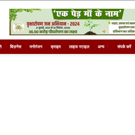
ि
बिज़नेस
मनोरंजन
क्राइम
लाइफ स्टाइल
अन्य
संपर्क करें