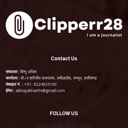
Contact Us
संचालक :
बिन्दु अजित
कार्यालय :
बी./4 श्रीजीत कलपतरू, अमील्हडीह, रायपुर, छत्तीसगढ़
मोबाइल नं. :
+91- 8224833100
ईमेल :
abhayabharthi@gmail.com
FOLLOW US