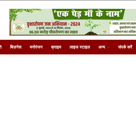
ि
बिज़नेस
मनोरंजन
क्राइम
लाइफ स्टाइल
अन्य
संपर्क करें