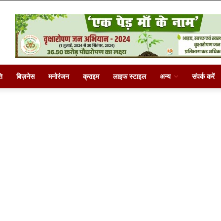
ि
बिज़नेस
मनोरंजन
क्राइम
लाइफ स्टाइल
अन्य
संपर्क करें