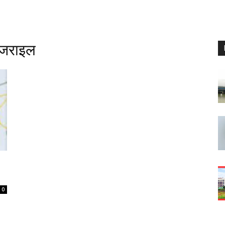
 इजराइल
0