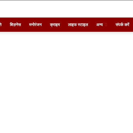
ि
बिज़नेस
मनोरंजन
क्राइम
लाइफ स्टाइल
अन्य
संपर्क करें