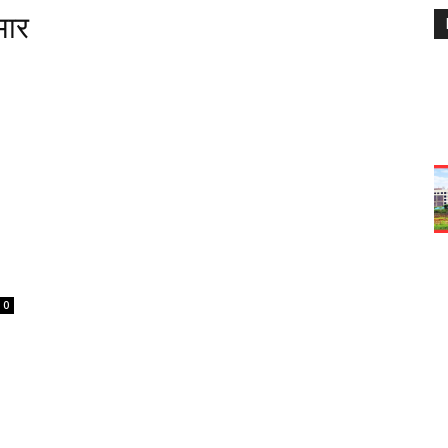
मार
0