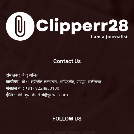
Contact Us
संचालक :
बिन्दु अजित
कार्यालय :
बी./4 श्रीजीत कलपतरू, अमील्हडीह, रायपुर, छत्तीसगढ़
मोबाइल नं. :
+91- 8224833100
ईमेल :
abhayabharthi@gmail.com
FOLLOW US