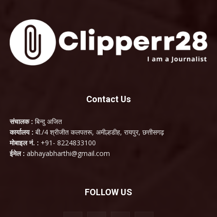
Contact Us
संचालक :
बिन्दु अजित
कार्यालय :
बी./4 श्रीजीत कलपतरू, अमील्हडीह, रायपुर, छत्तीसगढ़
मोबाइल नं. :
+91- 8224833100
ईमेल :
abhayabharthi@gmail.com
FOLLOW US