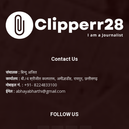
Contact Us
संचालक :
बिन्दु अजित
कार्यालय :
बी./4 श्रीजीत कलपतरू, अमील्हडीह, रायपुर, छत्तीसगढ़
मोबाइल नं. :
+91- 8224833100
ईमेल :
abhayabharthi@gmail.com
FOLLOW US