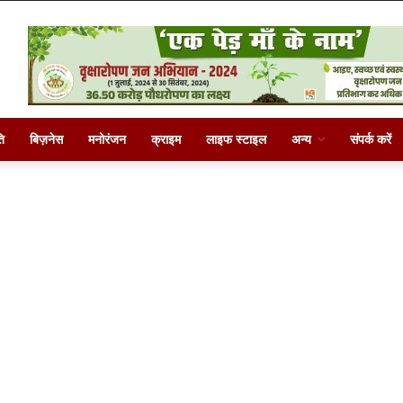
ि
बिज़नेस
मनोरंजन
क्राइम
लाइफ स्टाइल
अन्य
संपर्क करें