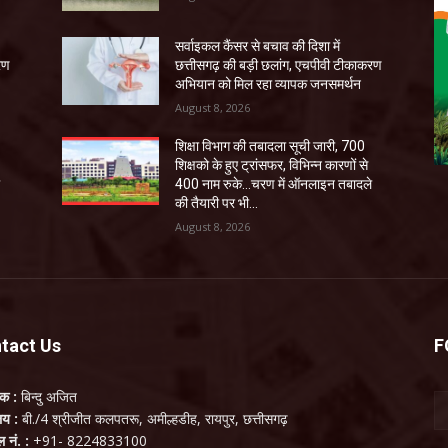
सर्वाइकल कैंसर से बचाव की दिशा में
रण
छत्तीसगढ़ की बड़ी छलांग, एचपीवी टीकाकरण
अभियान को मिल रहा व्यापक जनसमर्थन
August 8, 2026
शिक्षा विभाग की तबादला सूची जारी, 700
शिक्षको के हुए ट्रांसफर, विभिन्न कारणों से
े
400 नाम रुके…चरण में ऑनलाइन तबादले
की तैयारी पर भी...
August 8, 2026
tact Us
F
लक :
बिन्दु अजित
ालय :
बी./4 श्रीजीत कलपतरू, अमील्हडीह, रायपुर, छत्तीसगढ़
ल नं. :
+91- 8224833100