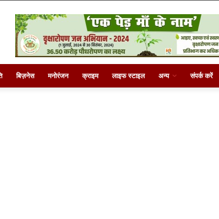
ि
बिज़नेस
मनोरंजन
क्राइम
लाइफ स्टाइल
अन्य
संपर्क करें