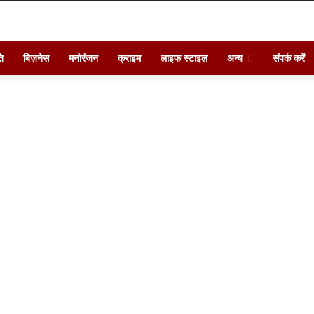
ि
बिज़नेस
मनोरंजन
क्राइम
लाइफ स्टाइल
अन्य
संपर्क करें