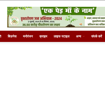
ि
बिज़नेस
मनोरंजन
क्राइम
लाइफ स्टाइल
अन्य
संपर्क करें