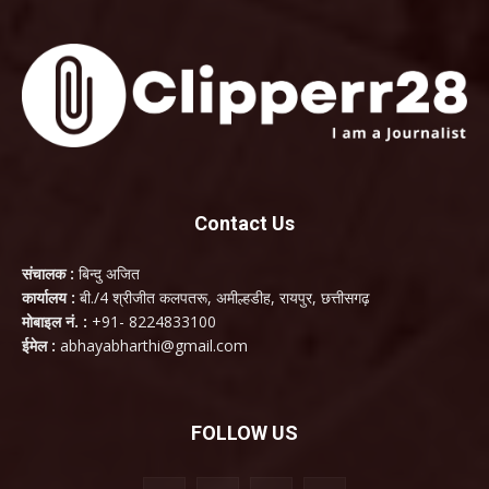
Contact Us
संचालक :
बिन्दु अजित
कार्यालय :
बी./4 श्रीजीत कलपतरू, अमील्हडीह, रायपुर, छत्तीसगढ़
मोबाइल नं. :
+91- 8224833100
ईमेल :
abhayabharthi@gmail.com
FOLLOW US