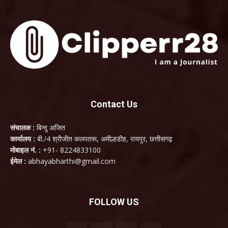
Contact Us
संचालक :
बिन्दु अजित
कार्यालय :
बी./4 श्रीजीत कलपतरू, अमील्हडीह, रायपुर, छत्तीसगढ़
मोबाइल नं. :
+91- 8224833100
ईमेल :
abhayabharthi@gmail.com
FOLLOW US