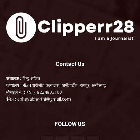
Contact Us
संचालक :
बिन्दु अजित
कार्यालय :
बी./4 श्रीजीत कलपतरू, अमील्हडीह, रायपुर, छत्तीसगढ़
मोबाइल नं. :
+91- 8224833100
ईमेल :
abhayabharthi@gmail.com
FOLLOW US