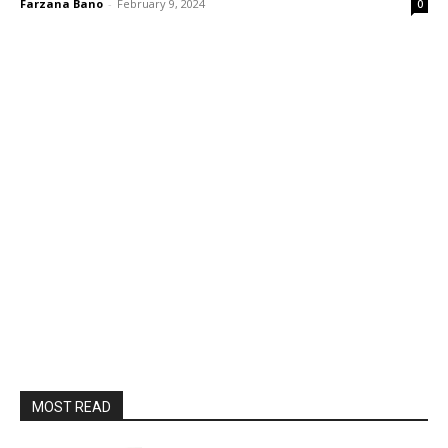
Farzana Bano
-
February 9, 2024
0
MOST READ