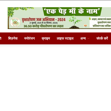
ि
बिज़नेस
मनोरंजन
क्राइम
लाइफ स्टाइल
अन्य
संपर्क करें