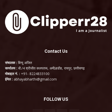
Contact Us
संचालक :
बिन्दु अजित
कार्यालय :
बी./4 श्रीजीत कलपतरू, अमील्हडीह, रायपुर, छत्तीसगढ़
मोबाइल नं. :
+91- 8224833100
ईमेल :
abhayabharthi@gmail.com
FOLLOW US