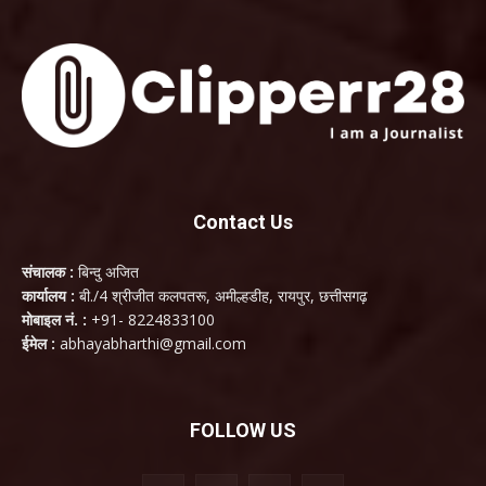
Contact Us
संचालक :
बिन्दु अजित
कार्यालय :
बी./4 श्रीजीत कलपतरू, अमील्हडीह, रायपुर, छत्तीसगढ़
मोबाइल नं. :
+91- 8224833100
ईमेल :
abhayabharthi@gmail.com
FOLLOW US