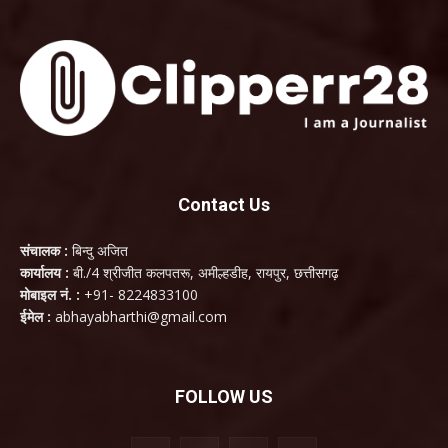
Contact Us
संचालक :
बिन्दु अजित
कार्यालय :
बी./4 श्रीजीत कलपतरू, अमील्हडीह, रायपुर, छत्तीसगढ़
मोबाइल नं. :
+91- 8224833100
ईमेल :
abhayabharthi@gmail.com
FOLLOW US