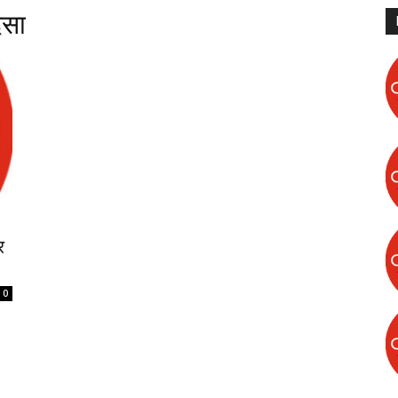
दसा
र
0