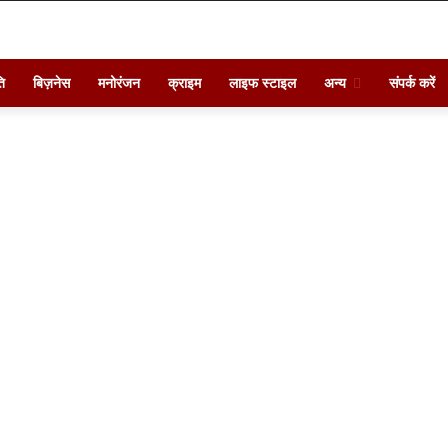
ि
बिज़नेस
मनोरंजन
क्राइम
लाइफ स्टाइल
अन्य
संपर्क करें