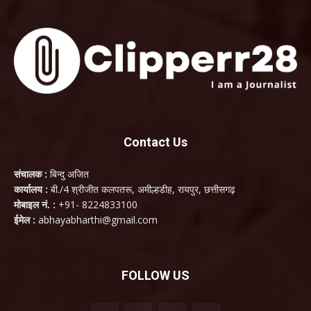
Contact Us
संचालक :
बिन्दु अजित
कार्यालय :
बी./4 श्रीजीत कलपतरू, अमील्हडीह, रायपुर, छत्तीसगढ़
मोबाइल नं. :
+91- 8224833100
ईमेल :
abhayabharthi@gmail.com
FOLLOW US