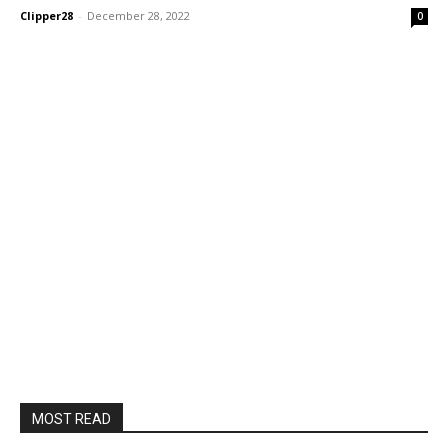
Clipper28
-
December 28, 2022
0
MOST READ