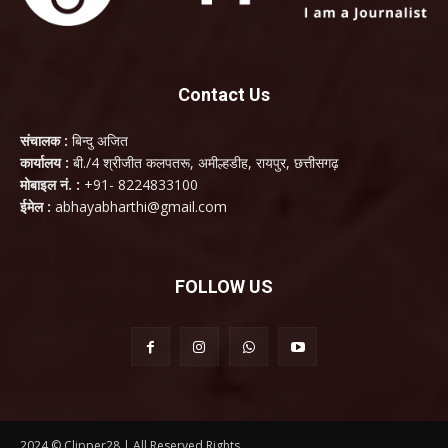
Contact Us
संचालक :
बिन्दु अजित
कार्यालय :
बी./4 श्रीजीत कलपतरू, अमील्हडीह, रायपुर, छत्तीसगढ़
मोबाइल नं. :
+91- 8224833100
ईमेल :
abhayabharthi@gmail.com
FOLLOW US
2024 © Clipper28 | All Reserved Rights