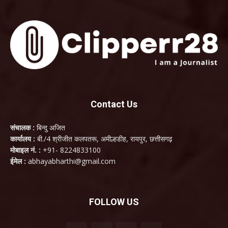
Contact Us
संचालक :
बिन्दु अजित
कार्यालय :
बी./4 श्रीजीत कलपतरू, अमील्हडीह, रायपुर, छत्तीसगढ़
मोबाइल नं. :
+91- 8224833100
ईमेल :
abhayabharthi@gmail.com
FOLLOW US