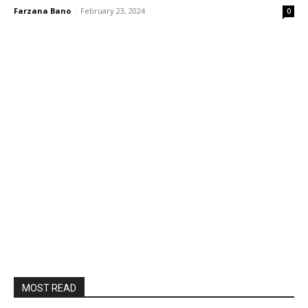
Farzana Bano
-
February 23, 2024
0
MOST READ