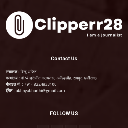
Contact Us
संचालक :
बिन्दु अजित
कार्यालय :
बी./4 श्रीजीत कलपतरू, अमील्हडीह, रायपुर, छत्तीसगढ़
मोबाइल नं. :
+91- 8224833100
ईमेल :
abhayabharthi@gmail.com
FOLLOW US