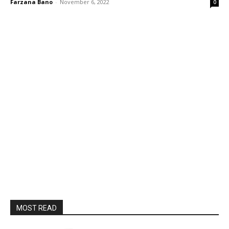
Farzana Bano
-
November 6, 2022
0
MOST READ