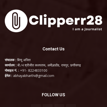
Contact Us
संचालक :
बिन्दु अजित
कार्यालय :
बी./4 श्रीजीत कलपतरू, अमील्हडीह, रायपुर, छत्तीसगढ़
मोबाइल नं. :
+91- 8224833100
ईमेल :
abhayabharthi@gmail.com
FOLLOW US