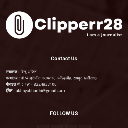
Contact Us
संचालक :
बिन्दु अजित
कार्यालय :
बी./4 श्रीजीत कलपतरू, अमील्हडीह, रायपुर, छत्तीसगढ़
मोबाइल नं. :
+91- 8224833100
ईमेल :
abhayabharthi@gmail.com
FOLLOW US