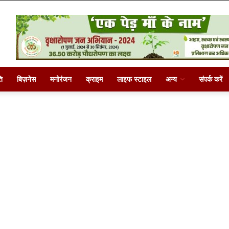
ि
बिज़नेस
मनोरंजन
क्राइम
लाइफ स्टाइल
अन्य
संपर्क करें