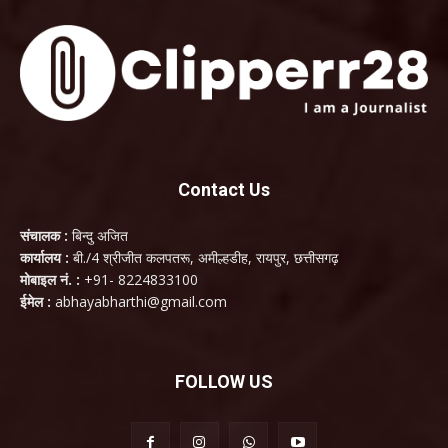
Contact Us
संचालक :
बिन्दु अजित
कार्यालय :
बी./4 श्रीजीत कलपतरू, अमील्हडीह, रायपुर, छत्तीसगढ़
मोबाइल नं. :
+91- 8224833100
ईमेल :
abhayabharthi@gmail.com
FOLLOW US