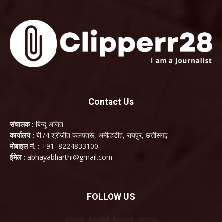
Contact Us
संचालक :
बिन्दु अजित
कार्यालय :
बी./4 श्रीजीत कलपतरू, अमील्हडीह, रायपुर, छत्तीसगढ़
मोबाइल नं. :
+91- 8224833100
ईमेल :
abhayabharthi@gmail.com
FOLLOW US