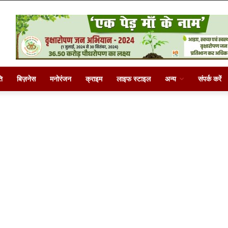
ि
बिज़नेस
मनोरंजन
क्राइम
लाइफ स्टाइल
अन्य
संपर्क करें