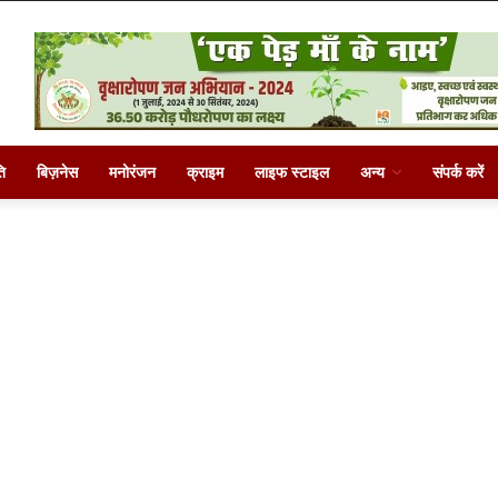
ि
बिज़नेस
मनोरंजन
क्राइम
लाइफ स्टाइल
अन्य
संपर्क करें