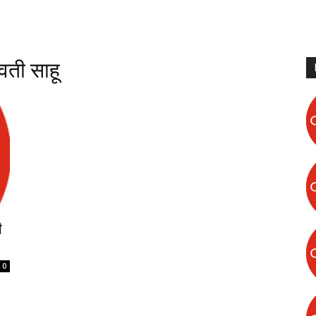
वती साहू
ी
0