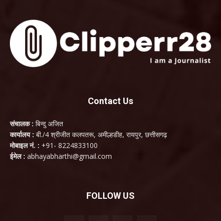
Contact Us
संचालक :
बिन्दु अजित
कार्यालय :
बी./4 श्रीजीत कलपतरू, अमील्हडीह, रायपुर, छत्तीसगढ़
मोबाइल नं. :
+91- 8224833100
ईमेल :
abhayabharthi@gmail.com
FOLLOW US