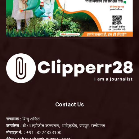
Contact Us
संचालक :
बिन्दु अजित
कार्यालय :
बी./4 श्रीजीत कलपतरू, अमील्हडीह, रायपुर, छत्तीसगढ़
मोबाइल नं. :
+91- 8224833100