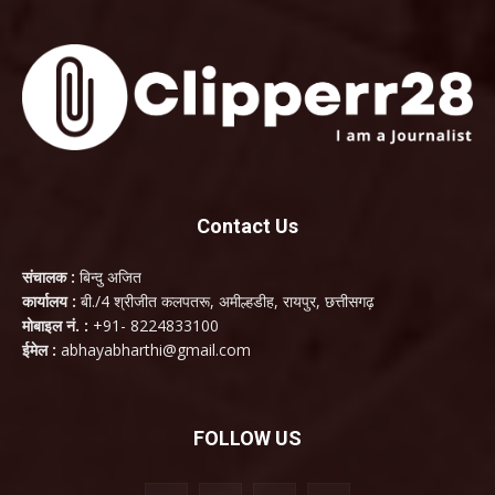
Contact Us
संचालक :
बिन्दु अजित
कार्यालय :
बी./4 श्रीजीत कलपतरू, अमील्हडीह, रायपुर, छत्तीसगढ़
मोबाइल नं. :
+91- 8224833100
ईमेल :
abhayabharthi@gmail.com
FOLLOW US