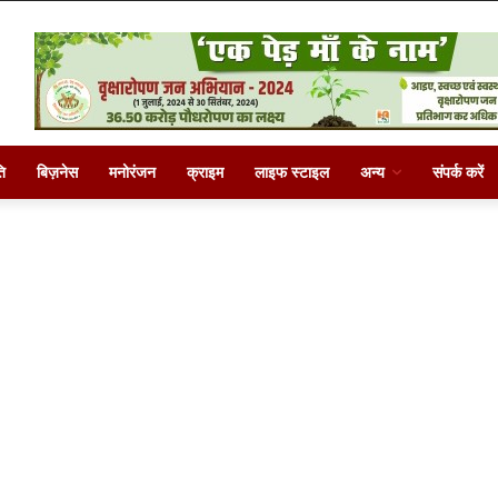
ि
बिज़नेस
मनोरंजन
क्राइम
लाइफ स्टाइल
अन्य
संपर्क करें