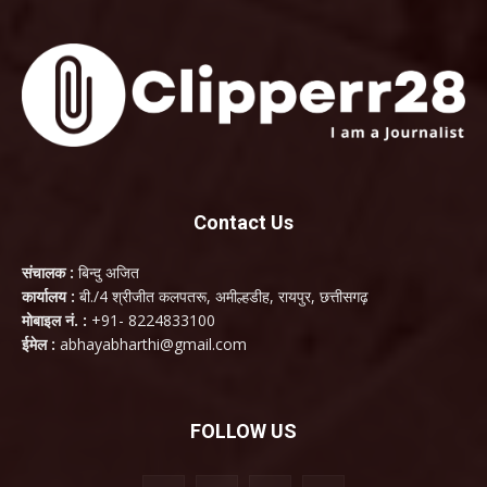
Contact Us
संचालक :
बिन्दु अजित
कार्यालय :
बी./4 श्रीजीत कलपतरू, अमील्हडीह, रायपुर, छत्तीसगढ़
मोबाइल नं. :
+91- 8224833100
ईमेल :
abhayabharthi@gmail.com
FOLLOW US