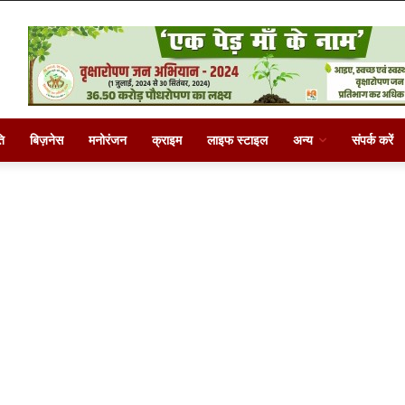
ि
बिज़नेस
मनोरंजन
क्राइम
लाइफ स्टाइल
अन्य
संपर्क करें