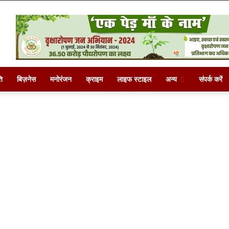
ि
बिज़नेस
मनोरंजन
क्राइम
लाइफ स्टाइल
अन्य
संपर्क करें