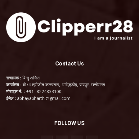
Contact Us
संचालक :
बिन्दु अजित
कार्यालय :
बी./4 श्रीजीत कलपतरू, अमील्हडीह, रायपुर, छत्तीसगढ़
मोबाइल नं. :
+91- 8224833100
ईमेल :
abhayabharthi@gmail.com
FOLLOW US