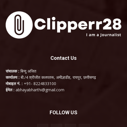
Contact Us
संचालक :
बिन्दु अजित
कार्यालय :
बी./4 श्रीजीत कलपतरू, अमील्हडीह, रायपुर, छत्तीसगढ़
मोबाइल नं. :
+91- 8224833100
ईमेल :
abhayabharthi@gmail.com
FOLLOW US