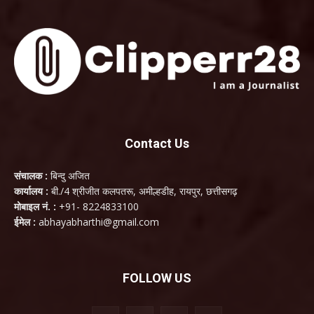
Contact Us
संचालक :
बिन्दु अजित
कार्यालय :
बी./4 श्रीजीत कलपतरू, अमील्हडीह, रायपुर, छत्तीसगढ़
मोबाइल नं. :
+91- 8224833100
ईमेल :
abhayabharthi@gmail.com
FOLLOW US