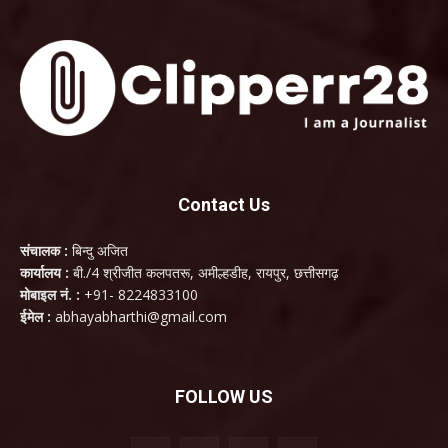
Contact Us
संचालक :
बिन्दु अजित
कार्यालय :
बी./4 श्रीजीत कलपतरू, अमील्हडीह, रायपुर, छत्तीसगढ़
मोबाइल नं. :
+91- 8224833100
ईमेल :
abhayabharthi@gmail.com
FOLLOW US