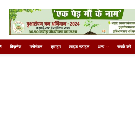
ि
बिज़नेस
मनोरंजन
क्राइम
लाइफ स्टाइल
अन्य
संपर्क करें