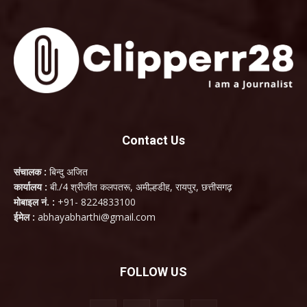
Contact Us
संचालक :
बिन्दु अजित
कार्यालय :
बी./4 श्रीजीत कलपतरू, अमील्हडीह, रायपुर, छत्तीसगढ़
मोबाइल नं. :
+91- 8224833100
ईमेल :
abhayabharthi@gmail.com
FOLLOW US