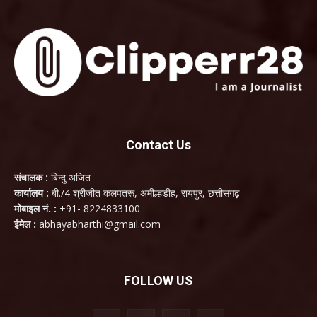
Contact Us
संचालक :
बिन्दु अजित
कार्यालय :
बी./4 श्रीजीत कलपतरू, अमील्हडीह, रायपुर, छत्तीसगढ़
मोबाइल नं. :
+91- 8224833100
ईमेल :
abhayabharthi@gmail.com
FOLLOW US